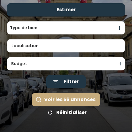
ALERTE
Estimer
De l'ancien
E-MAIL
De l'immo pro
ÉQUIPE
Type de bien
CONTACT
Budget
Filtrer
Voir les
56
annonces
Réinitialiser