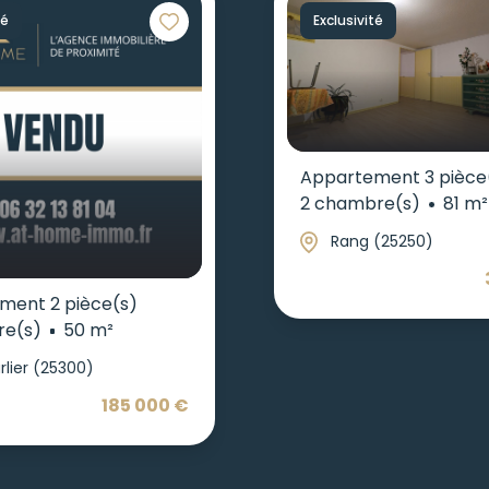
té
Exclusivité
Appartement 3 pièce
2 chambre(s)
81 m²
Rang (25250)
ment 2 pièce(s)
re(s)
50 m²
rlier (25300)
185 000 €