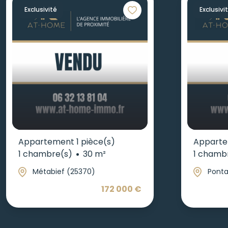
Exclusivité
Exclusivi
Appartement 1 pièce(s)
Apparte
1 chambre(s)
30 m²
1 chamb
Métabief (25370)
Ponta
172 000 €