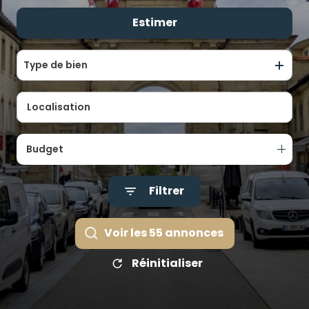
ALERTE
Estimer
De l'ancien
E-MAIL
De l'immo pro
ÉQUIPE
Type de bien
CONTACT
Budget
Filtrer
Voir les
55
annonces
Réinitialiser