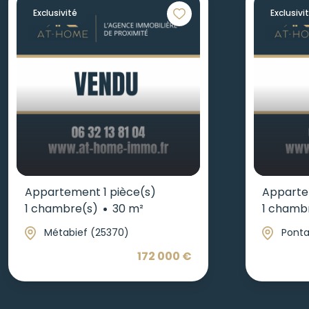
Exclusivité
Exclusivi
Appartement 1 pièce(s)
Apparte
1 chambre(s)
30 m²
1 chamb
Métabief (25370)
Ponta
172 000 €