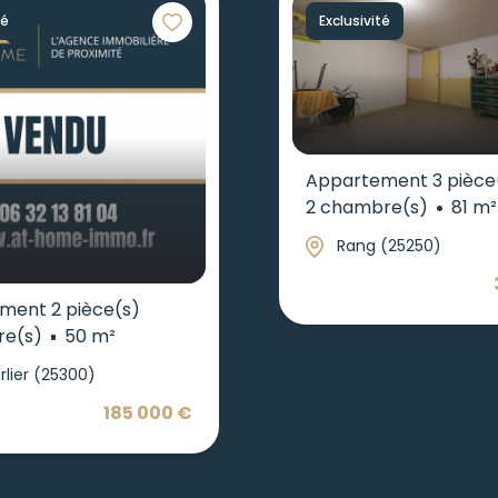
té
Exclusivité
Appartement 3 pièce
2 chambre(s)
81 m²
Rang (25250)
ment 2 pièce(s)
re(s)
50 m²
rlier (25300)
185 000 €