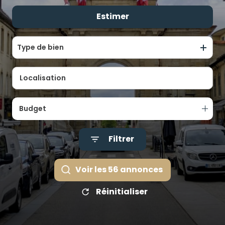
ALERTE
Estimer
De l'ancien
E-MAIL
De l'immo pro
ÉQUIPE
Type de bien
CONTACT
Budget
Filtrer
Voir les
56
annonces
Réinitialiser