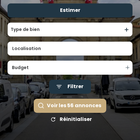
ALERTE
Estimer
De l'ancien
E-MAIL
De l'immo pro
ÉQUIPE
Type de bien
CONTACT
Budget
Filtrer
Voir les
56
annonces
Réinitialiser