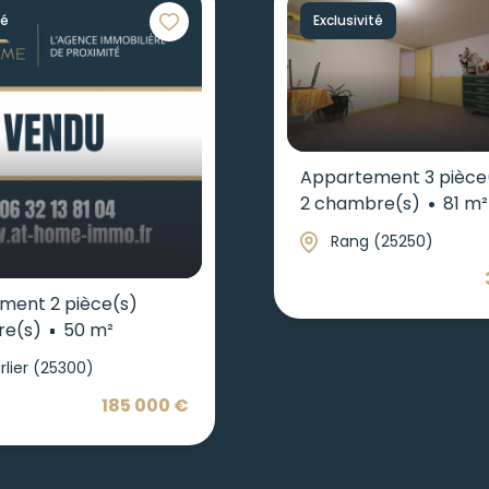
té
Exclusivité
Appartement 3 pièce
2 chambre(s)
81 m²
Rang (25250)
ment 2 pièce(s)
re(s)
50 m²
rlier (25300)
185 000 €