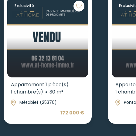
Exclusivité
Exclusivi
Appartement 1 pièce(s)
Apparte
1 chambre(s)
30 m²
1 chamb
Métabief (25370)
Ponta
172 000 €