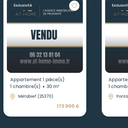
Exclusivité
Exclusivi
Appartement 1 pièce(s)
Apparte
1 chambre(s)
30 m²
1 chamb
Métabief (25370)
Ponta
172 000 €