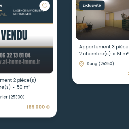
té
Exclusivité
Appartement 3 pièce
2 chambre(s)
81 m²
Rang (25250)
ment 2 pièce(s)
re(s)
50 m²
rlier (25300)
185 000 €