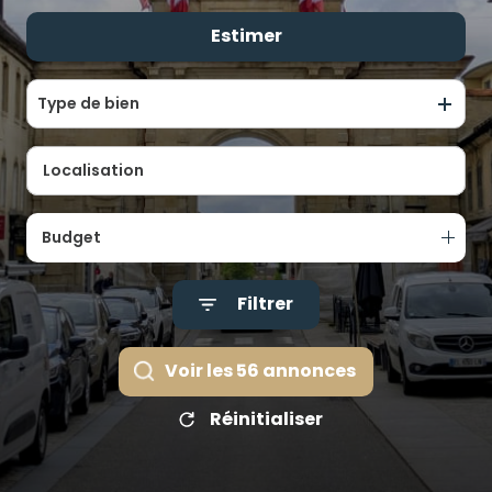
ALERTE
Estimer
De l'ancien
E-MAIL
De l'immo pro
ÉQUIPE
Type de bien
CONTACT
Budget
Filtrer
Voir les
56
annonces
Réinitialiser