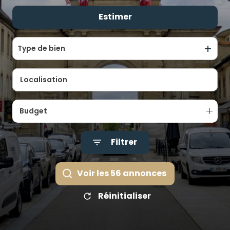
ALERTE
Estimer
De l'ancien
E-MAIL
De l'immo pro
ÉQUIPE
Type de bien
CONTACT
Budget
Filtrer
Voir les
56
annonces
Réinitialiser