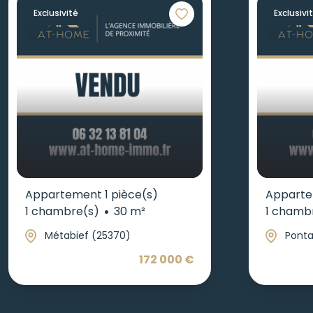
Exclusivité
Exclusivi
Appartement 1 pièce(s)
Apparte
1 chambre(s)
30 m²
1 chamb
Métabief (25370)
Ponta
172 000 €