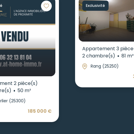
té
Exclusivité
Appartement 3 pièce
2 chambre(s)
81 m²
Rang (25250)
ment 2 pièce(s)
re(s)
50 m²
rlier (25300)
185 000 €