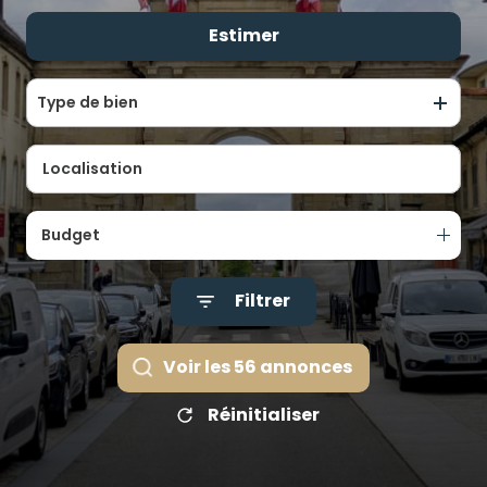
ALERTE
Estimer
De l'ancien
E-MAIL
De l'immo pro
ÉQUIPE
Type de bien
CONTACT
Budget
Filtrer
Voir les
56
annonces
Réinitialiser