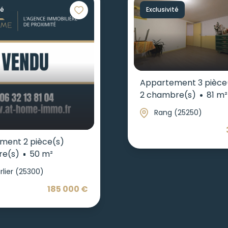
té
Exclusivité
Appartement 3 pièce
2 chambre(s)
81 m²
Rang (25250)
ment 2 pièce(s)
re(s)
50 m²
rlier (25300)
185 000 €