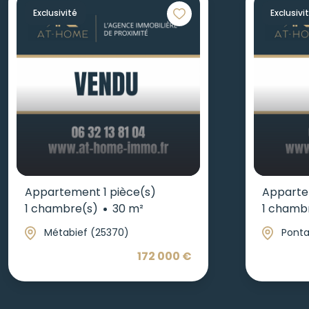
Exclusivité
Exclusivi
Appartement 1 pièce(s)
Apparte
1 chambre(s)
30 m²
1 chamb
Métabief (25370)
Ponta
172 000 €