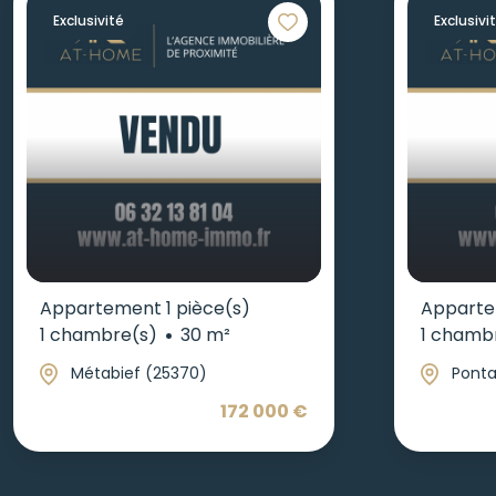
Exclusivité
Exclusivi
Appartement 1 pièce(s)
Apparte
1 chambre(s)
30 m²
1 chamb
Métabief (25370)
Ponta
172 000 €