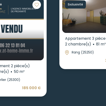
té
Exclusivité
Appartement 3 pièce
2 chambre(s)
81 m²
Rang (25250)
ment 2 pièce(s)
re(s)
50 m²
rlier (25300)
185 000 €