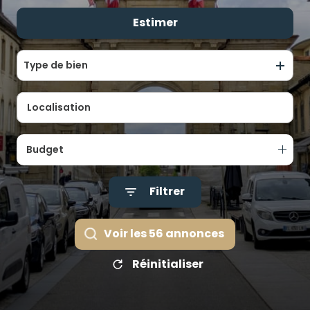
ALERTE
Estimer
De l'ancien
E-MAIL
De l'immo pro
ÉQUIPE
Type de bien
CONTACT
Budget
Filtrer
Voir les
56
annonces
Réinitialiser